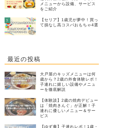
メニューから設備、サービス
をご紹介
【セリア】1歳児が夢中！買っ
3
て損なし高コスパおもちゃ4選
最近の投稿
大戸屋のキッズメニューは何
歳から？2歳の外食体験レポ！
子連れに嬉しい設備やメニュ
ーを徹底解説
【体験談】2歳の焼肉デビュー
は「焼肉きんぐ」が正解！子
連れに優しいメニュー＆サー
ビス
【ゆず庵】子連れレポ！1歳・