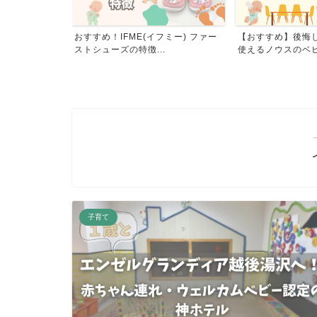
る？忘れられな
おすすめ！IFME(イフミー) ファー
【おすすめ】後悔
の...
ストシューズの特徴...
使えるノウスのベビー
子育て