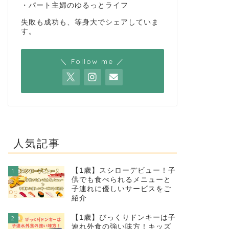
・パート主婦のゆるっとライフ
失敗も成功も、等身大でシェアしていま
す。
＼ Follow me ／
人気記事
【1歳】スシローデビュー！子
1
供でも食べられるメニューと
子連れに優しいサービスをご
紹介
【1歳】びっくりドンキーは子
2
連れ外食の強い味方！キッズ