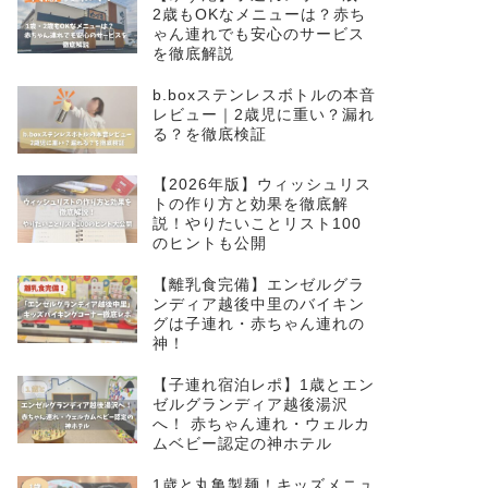
2歳もOKなメニューは？赤ち
ゃん連れでも安心のサービス
を徹底解説
b.boxステンレスボトルの本音
レビュー｜2歳児に重い？漏れ
る？を徹底検証
【2026年版】ウィッシュリス
トの作り方と効果を徹底解
説！やりたいことリスト100
のヒントも公開
【離乳食完備】エンゼルグラ
ンディア越後中里のバイキン
グは子連れ・赤ちゃん連れの
神！
【子連れ宿泊レポ】1歳とエン
ゼルグランディア越後湯沢
へ！ 赤ちゃん連れ・ウェルカ
ムベビー認定の神ホテル
1歳と丸亀製麺！キッズメニュ