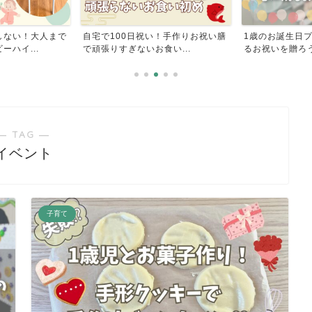
しない！大人まで
自宅で100日祝い！手作りお祝い膳
1歳のお誕生日
ハイ...
で頑張りすぎないお食い...
るお祝いを贈ろ
― TAG ―
イベント
子育て