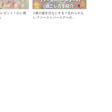
プレゼント！心に残
1歳の誕生日なにする？忘れられな
おすすめ！IF
う
いファーストバースデーの...
ストシューズの