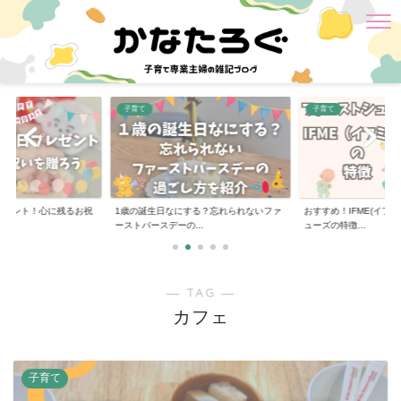
子育て
子育て
レゼント！心に残るお祝
1歳の誕生日なにする？忘れられないファ
おすすめ！IFME(イフミ
ーストバースデーの...
ューズの特徴...
― TAG ―
カフェ
子育て