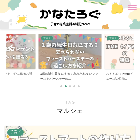
子育て
子育て
レゼント！心に残るお祝
1歳の誕生日なにする？忘れられないファ
おすすめ！IFME(イフミ
ーストバースデーの...
ューズの特徴...
― TAG ―
マルシェ
子育て