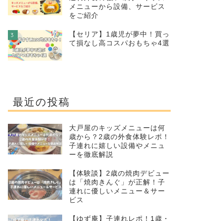
メニューから設備、サービス
をご紹介
【セリア】1歳児が夢中！買っ
3
て損なし高コスパおもちゃ4選
最近の投稿
大戸屋のキッズメニューは何
歳から？2歳の外食体験レポ！
子連れに嬉しい設備やメニュ
ーを徹底解説
【体験談】2歳の焼肉デビュー
は「焼肉きんぐ」が正解！子
連れに優しいメニュー＆サー
ビス
【ゆず庵】子連れレポ！1歳・