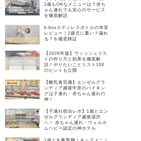
2歳もOKなメニューは？赤ち
ゃん連れでも安心のサービス
を徹底解説
b.boxステンレスボトルの本音
レビュー｜2歳児に重い？漏れ
る？を徹底検証
【2026年版】ウィッシュリス
トの作り方と効果を徹底解
説！やりたいことリスト100
のヒントも公開
【離乳食完備】エンゼルグラ
ンディア越後中里のバイキン
グは子連れ・赤ちゃん連れの
神！
【子連れ宿泊レポ】1歳とエン
ゼルグランディア越後湯沢
へ！ 赤ちゃん連れ・ウェルカ
ムベビー認定の神ホテル
1歳と丸亀製麺！キッズメニュ