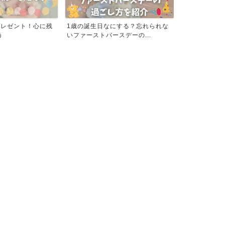
プレゼント！心に残
1歳の誕生日なにする？忘れられな
おすすめ！IF
う
いファーストバースデーの...
ストシューズの