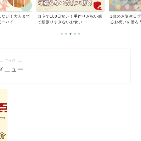
しない！大人まで
自宅で100日祝い！手作りお祝い膳
1歳のお誕生日
ハイ...
で頑張りすぎないお食い...
るお祝いを贈ろ
― TAG ―
メニュー