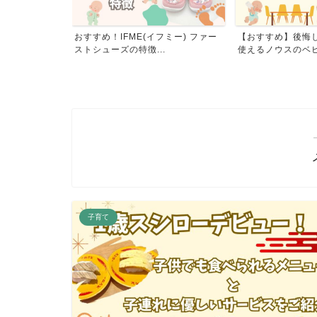
る？忘れられな
おすすめ！IFME(イフミー) ファー
【おすすめ】後悔
の...
ストシューズの特徴...
使えるノウスのベビー
子育て