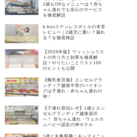
2歳もOKなメニューは？赤ち
ゃん連れでも安心のサービス
を徹底解説
b.boxステンレスボトルの本音
レビュー｜2歳児に重い？漏れ
る？を徹底検証
【2026年版】ウィッシュリス
トの作り方と効果を徹底解
説！やりたいことリスト100
のヒントも公開
【離乳食完備】エンゼルグラ
ンディア越後中里のバイキン
グは子連れ・赤ちゃん連れの
神！
【子連れ宿泊レポ】1歳とエン
ゼルグランディア越後湯沢
へ！ 赤ちゃん連れ・ウェルカ
ムベビー認定の神ホテル
1歳と丸亀製麺！キッズメニュ