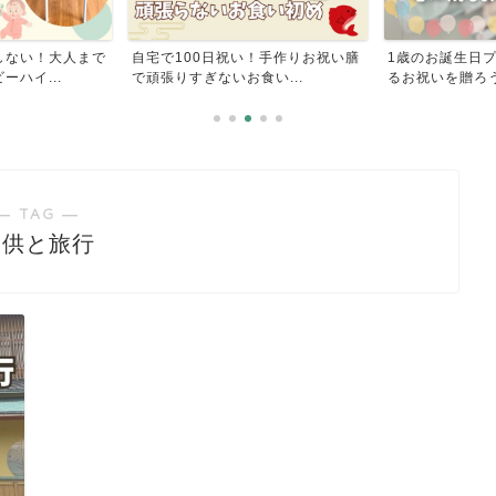
しない！大人まで
自宅で100日祝い！手作りお祝い膳
1歳のお誕生日
ハイ...
で頑張りすぎないお食い...
るお祝いを贈ろ
― TAG ―
子供と旅行