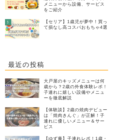
メニューから設備、サービス
をご紹介
【セリア】1歳児が夢中！買っ
3
て損なし高コスパおもちゃ4選
最近の投稿
大戸屋のキッズメニューは何
歳から？2歳の外食体験レポ！
子連れに嬉しい設備やメニュ
ーを徹底解説
【体験談】2歳の焼肉デビュー
は「焼肉きんぐ」が正解！子
連れに優しいメニュー＆サー
ビス
【ゆず庵】子連れレポ！1歳・