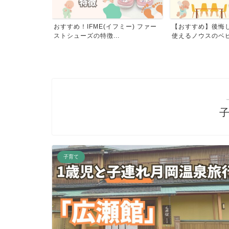
る？忘れられな
おすすめ！IFME(イフミー) ファー
【おすすめ】後悔
の...
ストシューズの特徴...
使えるノウスのベビー
子育て