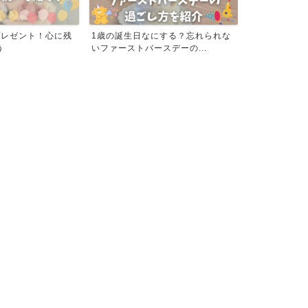
プレゼント！心に残
1歳の誕生日なにする？忘れられな
おすすめ！IF
う
いファーストバースデーの...
ストシューズの