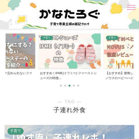
子育て
子育て
する？忘れられないファ
おすすめ！IFME(イフミー) ファーストシ
【おすすめ】後悔しな
..
ューズの特徴...
ノウスのベビーハイ...
― TAG ―
子連れ外食
子育て