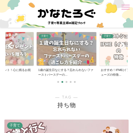
子育て
子育て
レゼント！心に残るお祝
1歳の誕生日なにする？忘れられないファ
おすすめ！IFME(イフミ
ーストバースデーの...
ューズの特徴...
― TAG ―
持ち物
子育て