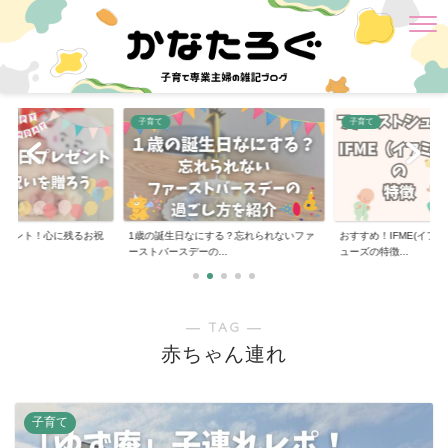
子育て
子育て
レゼント！心に残るお祝
1歳の誕生日なにする？忘れられないファ
おすすめ！IFME(イフミ
ーストバースデーの...
ューズの特徴...
― TAG ―
赤ちゃん連れ
子育て