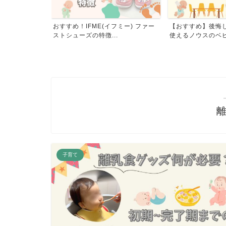
る？忘れられな
おすすめ！IFME(イフミー) ファー
【おすすめ】後悔
の...
ストシューズの特徴...
使えるノウスのベビー
子育て