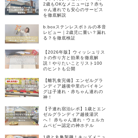
2歳もOKなメニューは？赤ち
ゃん連れでも安心のサービス
を徹底解説
b.boxステンレスボトルの本音
レビュー｜2歳児に重い？漏れ
る？を徹底検証
【2026年版】ウィッシュリス
トの作り方と効果を徹底解
説！やりたいことリスト100
のヒントも公開
【離乳食完備】エンゼルグラ
ンディア越後中里のバイキン
グは子連れ・赤ちゃん連れの
神！
【子連れ宿泊レポ】1歳とエン
ゼルグランディア越後湯沢
へ！ 赤ちゃん連れ・ウェルカ
ムベビー認定の神ホテル
1歳と丸亀製麺！キッズメニュ