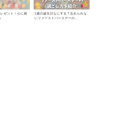
プレゼント！心に残
1歳の誕生日なにする？忘れられな
おすすめ！IF
う
いファーストバースデーの...
ストシューズの