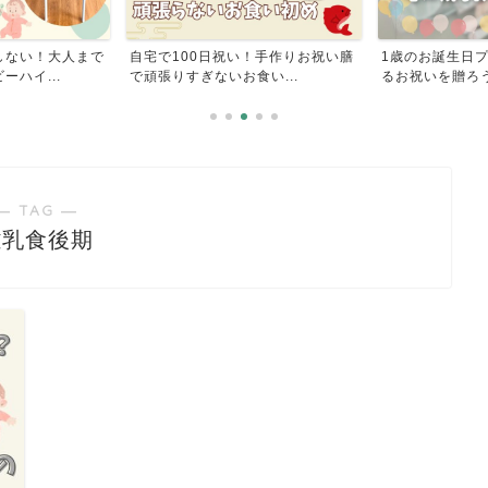
しない！大人まで
自宅で100日祝い！手作りお祝い膳
1歳のお誕生日
ハイ...
で頑張りすぎないお食い...
るお祝いを贈ろ
― TAG ―
離乳食後期