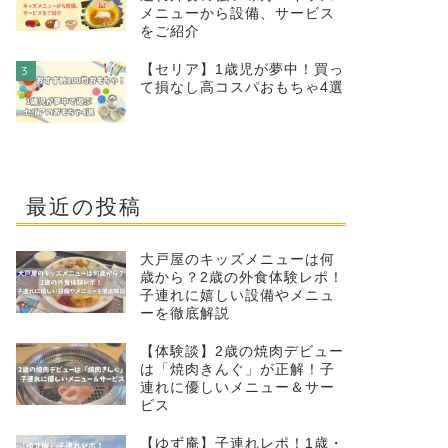
メニューから設備、サービス
をご紹介
【セリア】1歳児が夢中！買っ
3
て損なし高コスパおもちゃ4選
最近の投稿
大戸屋のキッズメニューは何
歳から？2歳の外食体験レポ！
子連れに嬉しい設備やメニュ
ーを徹底解説
【体験談】2歳の焼肉デビュー
は「焼肉きんぐ」が正解！子
連れに優しいメニュー＆サー
ビス
【ゆず庵】子連れレポ！1歳・