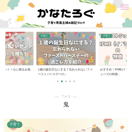
子育て
子育て
レゼント！心に残るお祝
1歳の誕生日なにする？忘れられないファ
おすすめ！IFME(イフミ
ーストバースデーの...
ューズの特徴...
― TAG ―
鬼
子育て