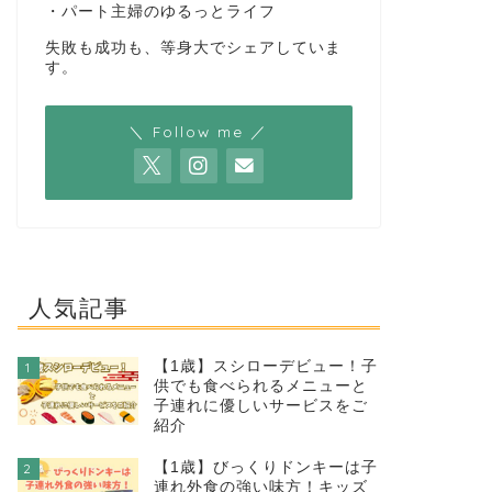
・パート主婦のゆるっとライフ
失敗も成功も、等身大でシェアしていま
す。
＼ Follow me ／
人気記事
【1歳】スシローデビュー！子
1
供でも食べられるメニューと
子連れに優しいサービスをご
紹介
【1歳】びっくりドンキーは子
2
連れ外食の強い味方！キッズ