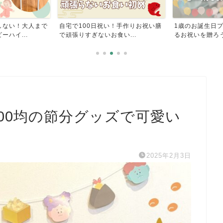
！手作りお祝い膳
1歳のお誕生日プレゼント！心に残
1歳の誕生日な
食い...
るお祝いを贈ろう
いファーストバー
00均の節分グッズで可愛い
2025年2月3日