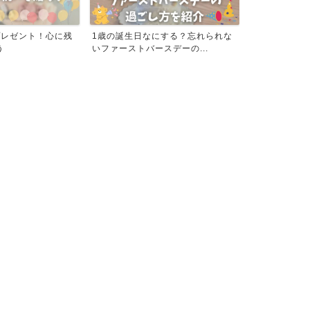
にする？忘れられな
おすすめ！IFME(イフミー) ファー
【おすすめ】
スデーの...
ストシューズの特徴...
使えるノウスの