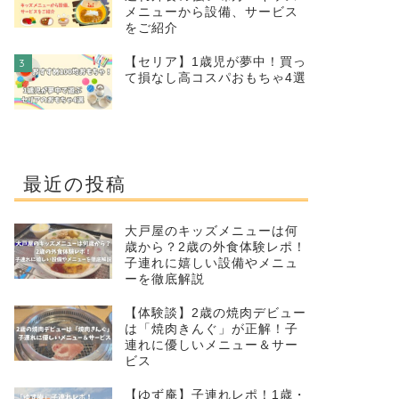
メニューから設備、サービス
をご紹介
【セリア】1歳児が夢中！買っ
3
て損なし高コスパおもちゃ4選
最近の投稿
大戸屋のキッズメニューは何
歳から？2歳の外食体験レポ！
子連れに嬉しい設備やメニュ
ーを徹底解説
【体験談】2歳の焼肉デビュー
は「焼肉きんぐ」が正解！子
連れに優しいメニュー＆サー
ビス
【ゆず庵】子連れレポ！1歳・