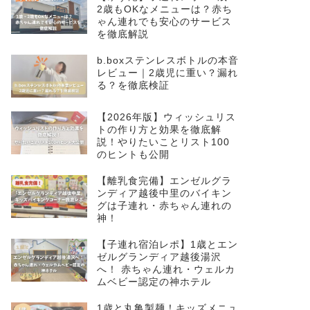
2歳もOKなメニューは？赤ち
ゃん連れでも安心のサービス
を徹底解説
b.boxステンレスボトルの本音
レビュー｜2歳児に重い？漏れ
る？を徹底検証
【2026年版】ウィッシュリス
トの作り方と効果を徹底解
説！やりたいことリスト100
のヒントも公開
【離乳食完備】エンゼルグラ
ンディア越後中里のバイキン
グは子連れ・赤ちゃん連れの
神！
【子連れ宿泊レポ】1歳とエン
ゼルグランディア越後湯沢
へ！ 赤ちゃん連れ・ウェルカ
ムベビー認定の神ホテル
1歳と丸亀製麺！キッズメニュ