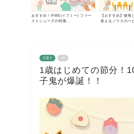
フミー) ファー
【おすすめ】後悔しない！大人まで
自宅で100日祝い
.
使えるノウスのベビーハイ...
で頑張りすぎないお
子育て
PR
1歳はじめての節分！1
子鬼が爆誕！！