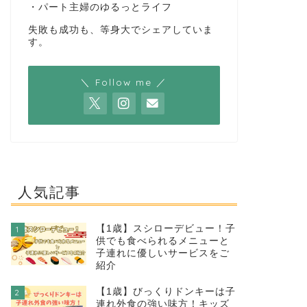
・パート主婦のゆるっとライフ
失敗も成功も、等身大でシェアしていま
す。
＼ Follow me ／
人気記事
【1歳】スシローデビュー！子
1
供でも食べられるメニューと
子連れに優しいサービスをご
紹介
【1歳】びっくりドンキーは子
2
連れ外食の強い味方！キッズ