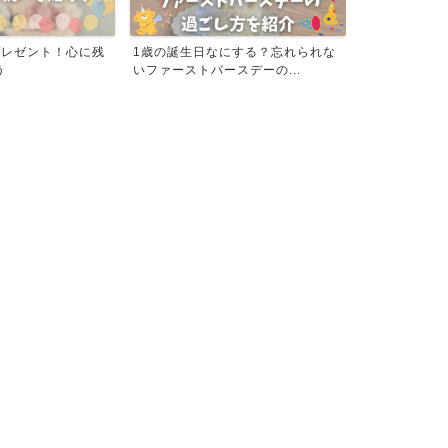
プレゼント！心に残
1歳の誕生日なにする？忘れられな
おすすめ！IF
う
いファーストバースデーの...
ストシューズの