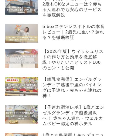
2歳もOKなメニューは？赤ち
ゃん連れでも安心のサービス
を徹底解説
b.boxステンレスボトルの本音
レビュー｜2歳児に重い？漏れ
る？を徹底検証
【2026年版】ウィッシュリス
トの作り方と効果を徹底解
説！やりたいことリスト100
のヒントも公開
【離乳食完備】エンゼルグラ
ンディア越後中里のバイキン
グは子連れ・赤ちゃん連れの
神！
【子連れ宿泊レポ】1歳とエン
ゼルグランディア越後湯沢
へ！ 赤ちゃん連れ・ウェルカ
ムベビー認定の神ホテル
1歳と丸亀製麺！キッズメニュ