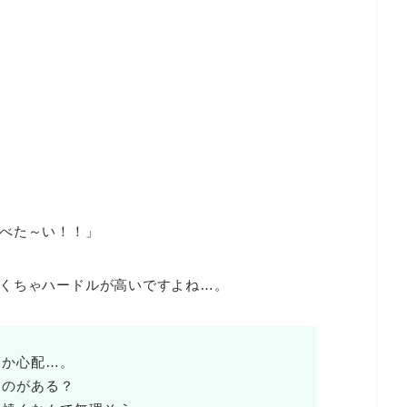
べた～い！！」
くちゃハードルが高いですよね…。
いか心配…。
ものがある？