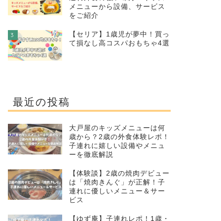
メニューから設備、サービス
をご紹介
【セリア】1歳児が夢中！買っ
3
て損なし高コスパおもちゃ4選
最近の投稿
大戸屋のキッズメニューは何
歳から？2歳の外食体験レポ！
子連れに嬉しい設備やメニュ
ーを徹底解説
【体験談】2歳の焼肉デビュー
は「焼肉きんぐ」が正解！子
連れに優しいメニュー＆サー
ビス
【ゆず庵】子連れレポ！1歳・