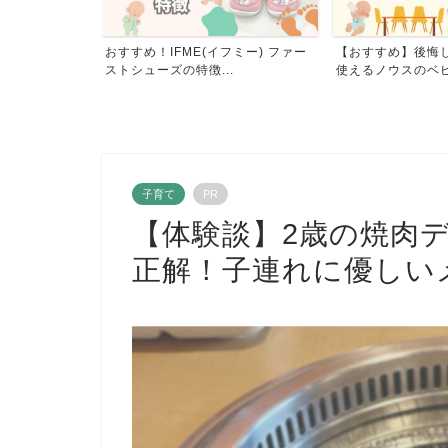
る？忘れられな
おすすめ！IFME(イフミー) ファー
【おすすめ】後悔
の...
ストシューズの特徴...
使えるノウスのベビー
子育て
PR
【体験談】2歳の焼肉
正解！子連れに優しい